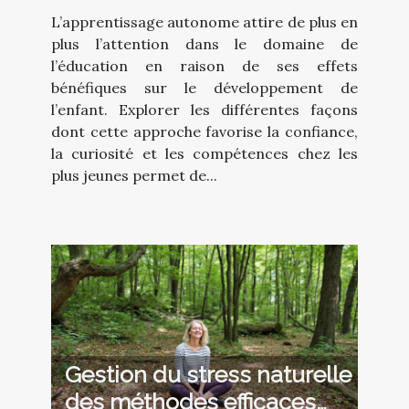
favorise-t-elle le
L’apprentissage autonome attire de plus en
développement de l'enfant
plus l’attention dans le domaine de
?
l’éducation en raison de ses effets
bénéfiques sur le développement de
l’enfant. Explorer les différentes façons
dont cette approche favorise la confiance,
la curiosité et les compétences chez les
plus jeunes permet de...
Gestion du stress naturelle
des méthodes efficaces