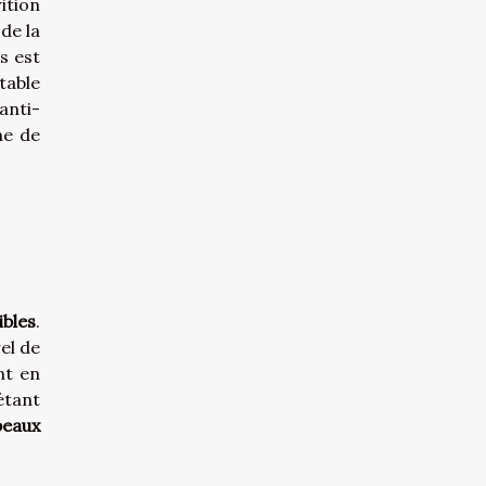
ition
de la
s est
table
anti-
ne de
ibles
.
el de
nt en
étant
peaux