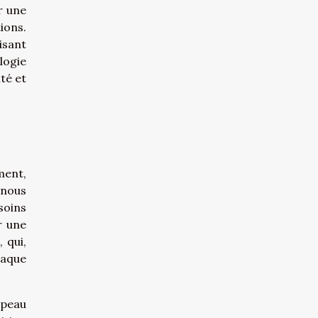
r une
ions.
risant
logie
té et
ment,
 nous
soins
r une
 qui,
haque
 peau