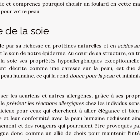
soie et comprenez pourquoi choisir un foulard en cette ma
x pour votre peau.
 de la soie
e par sa richesse en protéines naturelles et en
acides a
 le soin de notre épiderme. Au cœur de sa structure, on t
 la soie ses propriétés hypoallergéniques exceptionnelle
ent décrite comme une caresse sur la peau, est due 
a peau humaine, ce qui la rend
douce pour la peau
et minimis
sser les acariens et autres allergènes, grâce à ses propr
lle
prévient les réactions allergiques
chez les individus sensi
dicieux pour ceux qui cherchent à allier élégance et bien
e
et leur conformité avec la peau humaine réduisent ains
èchement et des rougeurs qui pourraient être provoqués pa
ingue donc comme un allié de choix pour maintenir l'inté