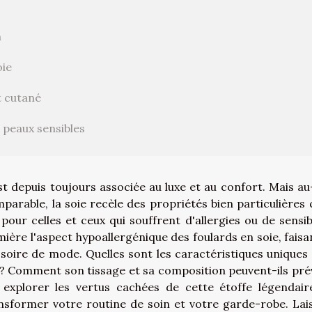
n
oie
nt cutané
s peaux sensibles
est depuis toujours associée au luxe et au confort. Mais au
arable, la soie recèle des propriétés bien particulières q
our celles et ceux qui souffrent d'allergies ou de sensibi
ière l'aspect hypoallergénique des foulards en soie, faisa
soire de mode. Quelles sont les caractéristiques uniques 
u ? Comment son tissage et sa composition peuvent-ils pré
 à explorer les vertus cachées de cette étoffe légendair
ansformer votre routine de soin et votre garde-robe. Lai