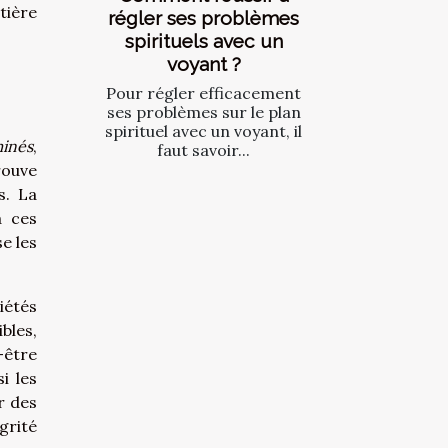
tière
régler ses problèmes
spirituels avec un
voyant ?
Pour régler efficacement
ses problèmes sur le plan
spirituel avec un voyant, il
minés
,
faut savoir...
rouve
s. La
à ces
e les
iétés
bles,
-être
i les
r des
grité