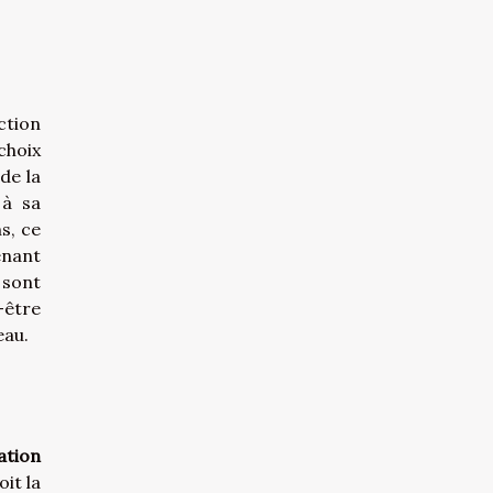
ction
choix
de la
 à sa
s, ce
enant
 sont
-être
eau.
ation
oit la