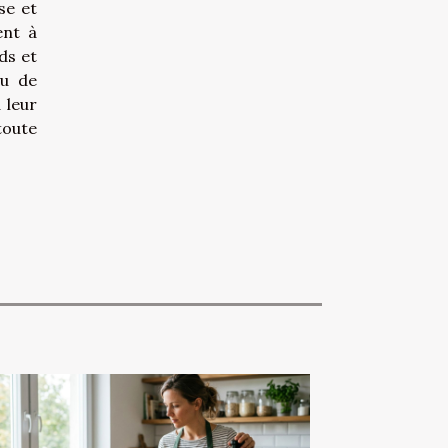
se et
ent à
ds et
ou de
 leur
toute