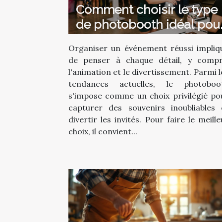
Comment choisir le type
de photobooth idéal pou
votre événement ?
Organiser un événement réussi impliq
de penser à chaque détail, y compr
l'animation et le divertissement. Parmi l
tendances actuelles, le photoboo
s'impose comme un choix privilégié po
capturer des souvenirs inoubliables 
divertir les invités. Pour faire le meille
choix, il convient...