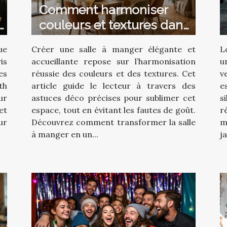
Comment harmoniser
r
couleurs et textures dans
votre salle à manger ?
ue
Créer une salle à manger élégante et
L
is
accueillante repose sur l’harmonisation
u
es
réussie des couleurs et des textures. Cet
v
th
article guide le lecteur à travers des
e
ur
astuces déco précises pour sublimer cet
s
et
espace, tout en évitant les fautes de goût.
r
ur
Découvrez comment transformer la salle
m
à manger en un...
j