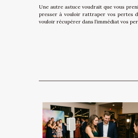
Une autre astuce voudrait que vous prenie
presser à vouloir rattraper vos pertes d
vouloir récupérer dans l’immédiat vos per