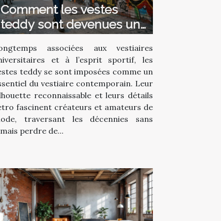
Comment les vestes
teddy sont devenues un
incontournable de la
ongtemps associées aux vestiaires
mode ?
niversitaires et à l’esprit sportif, les
estes teddy se sont imposées comme un
ssentiel du vestiaire contemporain. Leur
ilhouette reconnaissable et leurs détails
étro fascinent créateurs et amateurs de
ode, traversant les décennies sans
amais perdre de...