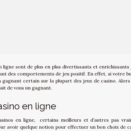
 ligne sont de plus en plus divertissants et enrichissants 
nt des comportements de jeu positif. En effet, si votre bu
n gagnant certain sur la plupart des jeux de casino. Alors 
fait de vous un gagnant.
sino en ligne
sinos en ligne, certains meilleurs et d’autres pas vra
our avoir quelque notion pour effectuer un bon choix de c