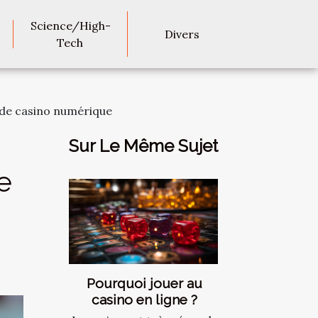
Science/High-
Divers
Tech
 de casino numérique
Sur Le Même Sujet
e
Pourquoi jouer au
casino en ligne ?