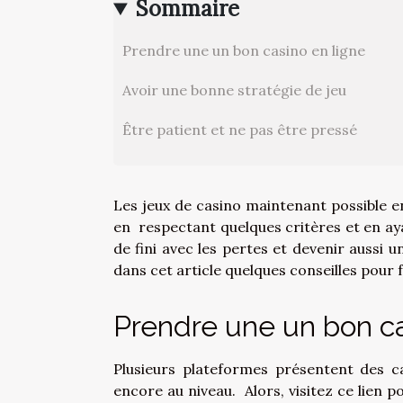
Sommaire
Prendre une un bon casino en ligne
Avoir une bonne stratégie de jeu
Être patient et ne pas être pressé
Les jeux de casino maintenant possible en
en respectant quelques critères et en aya
de fini avec les pertes et devenir aussi u
dans cet article quelques conseilles pour 
Prendre une un bon ca
Plusieurs plateformes présentent des ca
encore au niveau. Alors,
visitez
ce lien p