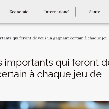
Economie
International
Santé
rtants qui feront de vous un gagnant certain à chaque jeu
 importants qui feront d
ertain à chaque jeu de