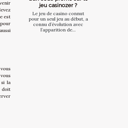
venir
jeu casinozer ?
devez
Le jeu de casino connut
ne est
pour un seul jeu au début, a
 pour
connu d’évolution avec
l’apparition de...
aussi
 vous
 vous
si la
 doit
erver