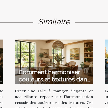
Similaire
Comment harmoniser
r
couleurs et textures dans
votre salle à manger ?
ue
Créer une salle à manger élégante et
L
is
accueillante repose sur l’harmonisation
u
es
réussie des couleurs et des textures. Cet
v