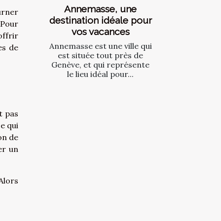
Annemasse, une
urner
destination idéale pour
. Pour
vos vacances
ffrir
Annemasse est une ville qui
es de
est située tout près de
Genève, et qui représente
le lieu idéal pour...
t pas
e qui
on de
er un
Alors