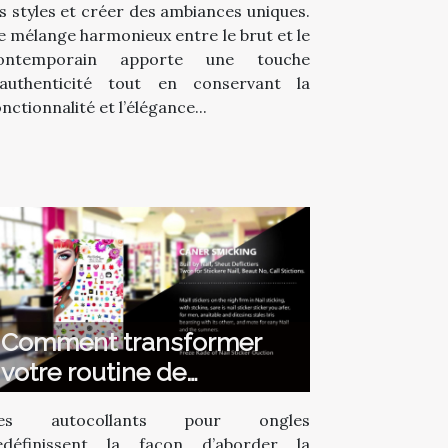
es styles et créer des ambiances uniques.
e mélange harmonieux entre le brut et le
ontemporain apporte une touche
’authenticité tout en conservant la
onctionnalité et l’élégance...
Comment transformer
votre routine de
manucure avec des
es autocollants pour ongles
autocollants ?
edéfinissent la façon d’aborder la