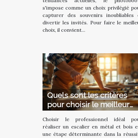
tendances actuelles, le photoboo
s'impose comme un choix privilégié po
capturer des souvenirs inoubliables 
divertir les invités. Pour faire le meille
choix, il convient...
Quels sont les critères
pour choisir le meilleur
professionnel pour votre
Choisir le professionnel idéal po
escalier en métal et bois 
réaliser un escalier en métal et bois e
une étape déterminante dans la réussi