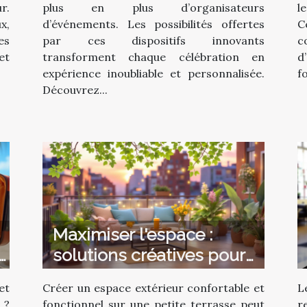
r.
plus en plus d’organisateurs
l
x,
d’événements. Les possibilités offertes
C
es
par ces dispositifs innovants
c
et
transforment chaque célébration en
d
expérience inoubliable et personnalisée.
f
Découvrez...
Maximiser l'espace :
solutions créatives pour
petites terrasses
et
Créer un espace extérieur confortable et
L
 ?
fonctionnel sur une petite terrasse peut
r