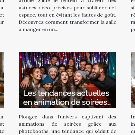
th
article guide le lecteur à travers des
e
ur
astuces déco précises pour sublimer cet
s
et
espace, tout en évitant les fautes de goût.
r
ur
Découvrez comment transformer la salle
m
à manger en un...
j
Les tendances actuelles
en animation de soirées
avec photobooth
ur
Plongez dans l’univers captivant des
I
?
st
animations de soirées grâce aux
i
te
photobooths, une tendance qui séduit de
e