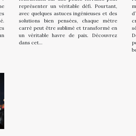
ne
représenter un véritable défi. Pourtant,
m
es
avec quelques astuces ingénieuses et des
d
é.
solutions bien pensées, chaque mètre
c
es
carré peut être sublimé et transformé en
s
un
un véritable havre de paix. Découvrez
D
dans cet...
p
b
e