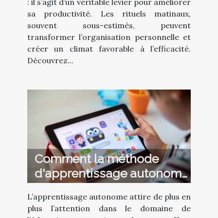
: il s’agit d’un véritable levier pour améliorer
sa productivité. Les rituels matinaux,
souvent sous-estimés, peuvent
transformer l’organisation personnelle et
créer un climat favorable à l’efficacité.
Découvrez...
Comment la méthode
d'apprentissage autonome
favorise-t-elle le
L’apprentissage autonome attire de plus en
développement de l'enfant
plus l’attention dans le domaine de
?